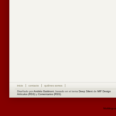
inicio
contacto
quiénes somos
Diseñado por
Andrés Gattinoni
, basado en el tema
Deep Silent
de
MIF Design
Artículos (RSS)
y
Comentarios (RSS)
.
Multilingu