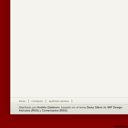
inicio
contacto
quiénes somos
Diseñado por
Andrés Gattinoni
, basado en el tema
Deep Silent
de
MIF Design
Artículos (RSS)
y
Comentarios (RSS)
.
Multilingu