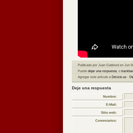
Publicado por Juan Gattinoni en Jun 
Puede
dejar una respuesta
, o
trackba
Agregar este artículo a
Del.icio.us
-
Di
Deje una respuesta
Nombre:
E-Mail:
Sitio web:
Comentarios: