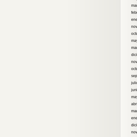
ma
feb
ene
no
oct
ma
ma
dic
no
oct
sep
jul
jun
ma
abr
ma
ene
dic
no