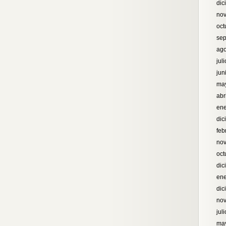
dic
no
oct
sep
ago
jul
jun
ma
abr
ene
dic
feb
no
oct
dic
ene
dic
no
jul
ma