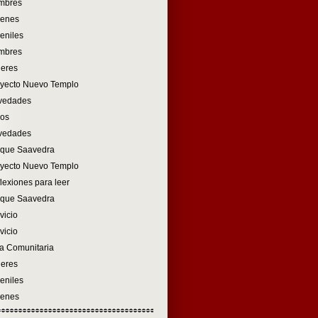
mbres
venes
eniles
mbres
eres
yecto Nuevo Templo
vedades
ños
vedades
rque Saavedra
yecto Nuevo Templo
lexiones para leer
rque Saavedra
vicio
vicio
a Comunitaria
eres
eniles
venes