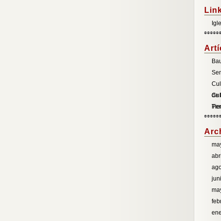
Lin
Igl
Art
Bau
Se
Cul
de 
Cul
Pen
Tie
Arc
ma
abr
ago
jun
ma
feb
ene