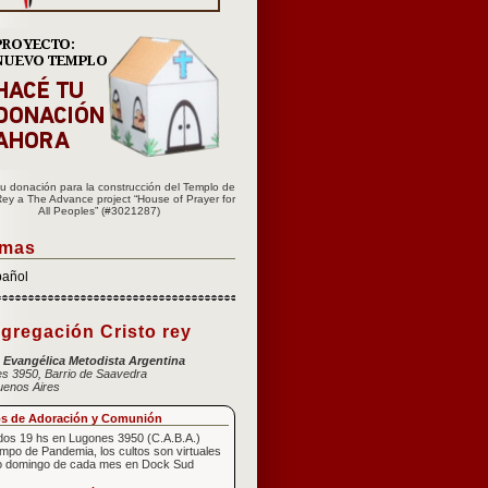
u donación para la construcción del Templo de
Rey a The Advance project “House of Prayer for
All Peoples” (#3021287)
omas
pañol
gregación Cristo rey
a Evangélica Metodista Argentina
s 3950, Barrio de Saavedra
uenos Aires
os de Adoración y Comunión
os 19 hs en Lugones 3950 (C.A.B.A.)
empo de Pandemia, los cultos son virtuales
o domingo de cada mes en Dock Sud