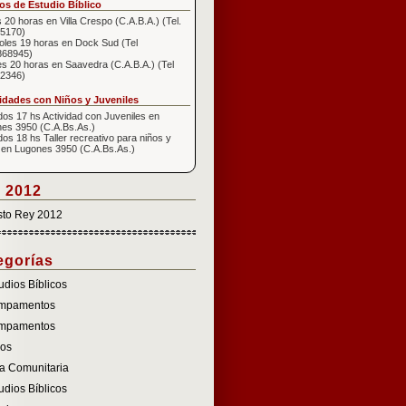
s de Estudio Bíblico
 20 horas en Villa Crespo (C.A.B.A.) (Tel.
5170)
oles 19 horas en Dock Sud (Tel
868945)
s 20 horas en Saavedra (C.A.B.A.) (Tel
2346)
idades con Niños y Juveniles
os 17 hs Actividad con Juveniles en
es 3950 (C.A.Bs.As.)
os 18 hs Taller recreativo para niños y
 en Lugones 3950 (C.A.Bs.As.)
 2012
sto Rey 2012
egorías
udios Bíblicos
mpamentos
mpamentos
ños
a Comunitaria
udios Bíblicos