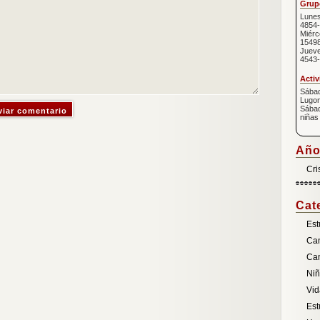
Grupo
Lunes
4854-
Miérc
1549
Jueve
4543-
Activ
Sábad
Lugon
Sábad
niñas
Año
Cri
Cat
Est
Ca
Ca
Ni
Vid
Est