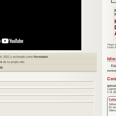
Haga s
Cristo 
5th, 2021 y archivado como
Novedades
Idi
ck
de su propio sitio.
Es
gg
Con
Iglesi
Lugone
C.A. B
Cult
Sábad
En ti
Últim