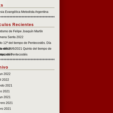
ks
esia Evangélica Metodista Argentina
ículos Recientes
tismo de Felipe Joaquín Martín
mana Santa 2022
to 12º del tiempo de Pentecostés. Día
la niñez
to del 26/6/2021 Quinto del tiempo de
tecostés
mpo de Pentecostés
hivo
yo 2022
il 2022
sto 2021
io 2021
yo 2021
rero 2021
ro 2021