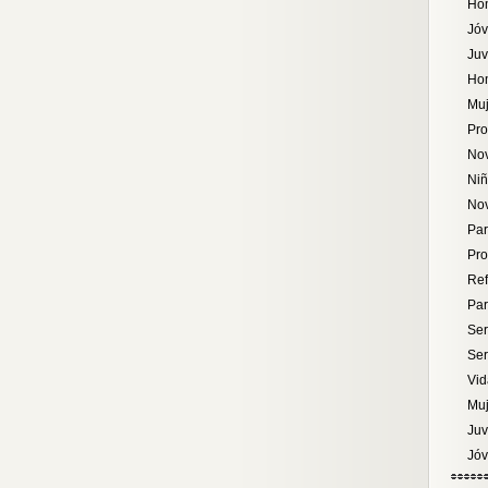
Ho
Jó
Juv
Ho
Muj
Pro
No
Ni
No
Pa
Pro
Ref
Pa
Ser
Ser
Vid
Muj
Juv
Jó