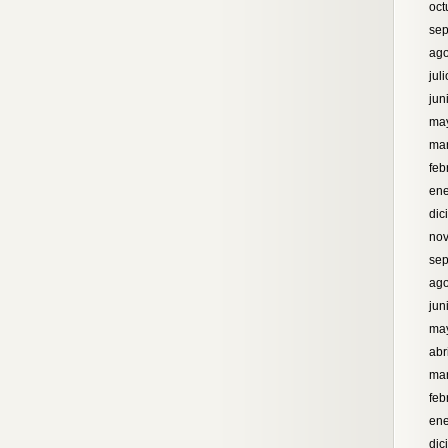
oct
sep
ago
jul
jun
ma
ma
feb
ene
dic
no
sep
ago
jun
ma
abr
ma
feb
ene
dic