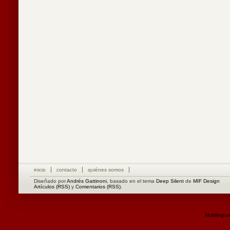
inicio
contacto
quiénes somos
Diseñado por
Andrés Gattinoni
, basado en el tema
Deep Silent
de
MIF Design
Artículos (RSS)
y
Comentarios (RSS)
.
Multilingu