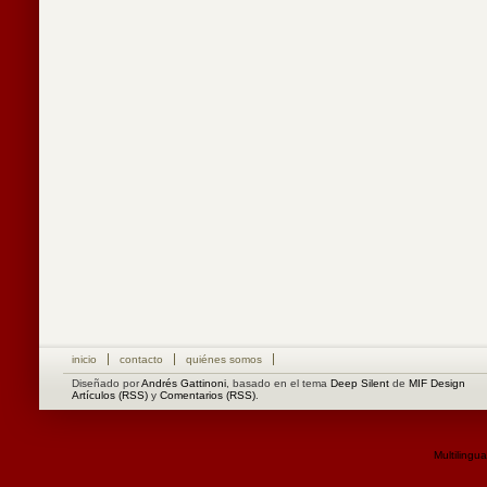
inicio
contacto
quiénes somos
Diseñado por
Andrés Gattinoni
, basado en el tema
Deep Silent
de
MIF Design
Artículos (RSS)
y
Comentarios (RSS)
.
Multilingu