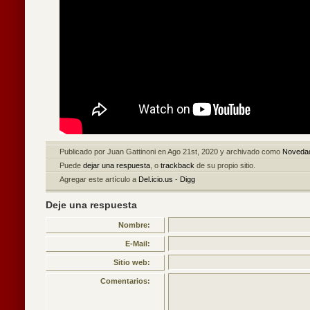
Publicado por Juan Gattinoni en Ago 21st, 2020 y archivado como
Noveda
Puede
dejar una respuesta
, o
trackback
de su propio sitio.
Agregar este artículo a
Del.icio.us
-
Digg
Deje una respuesta
Nombre:
E-Mail:
Sitio web:
Comentarios: